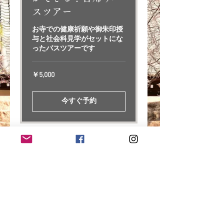
スツアー
お寺での健康祈願や御朱印授
与と社会科見学がセットにな
ったバスツアーです
5,000
￥5,000
円
今すぐ予約